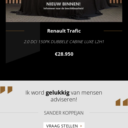
Renault
Trafic
2.0 DCI 150PK DUBBELE CABINE LUXE L2H1
€28.950
Ik word
gelukkig
van mensen
adviseren!
SANDER KOPPEJAN
»
VRAAG STELLEN