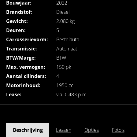
Bouwjaar:
2022
Brandstof:
Diesel
Gewicht:
2.080 kg
Deuren:
5
Carrosserievorm:
Bestelauto
Transmissie:
Automaat
BTW/Marge:
BTW
Max. vermogen:
150 pk
Aantal cilinders:
4
Motorinhoud:
1950 cc
Lease:
v.a. € 483 p.m.
Beschrijving
Leasen
Opties
Foto's