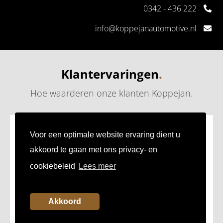
0342 - 436 222
info@koppejanautomotive.nl
Klantervaringen
.
Hoe waarderen onze klanten Koppejan
.
24
JUL
Voor een optimale website ervaring dient u
Fijn bedrijf om zaken mee te doen
akkoord te gaan met ons privacy- en
Mooie showroom, prettig zaken doen!
cookiebeleid
Lees meer
Akkoord
Mark uit Capelle aan den IJssel