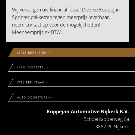
Wij verzorgen uw financial lease! Diverse Koppejan
Sprinter pakketten tegen meerprijs leverbaar,
neem contact op voor de mogelijkheden!
Meeneemprijs ex BTW!
LEASE BEREKENEN
»
INRUILVOORSTEL
»
STEL EEN VRAAG
»
AUTO DOORSTUREN
»
Koppejan Automotive Nijkerk B.V.
Schoenlapperweg 6a
3862 PL Nijkerk