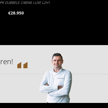
0PK DUBBELE CABINE LUXE L2H1
€28.950
ren!