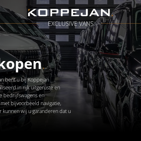
EXCLUSIVE VANS
 kopen
.
an bent u bij Koppejan
liseerd in rijk uitgeruste en
e bedrijfswagens en
t met bijvoorbeeld navigatie,
 kunnen wij u garanderen dat u