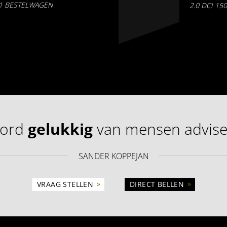
H1 BESTELWAGEN
2.0 DCI 15
word
gelukkig
van mensen advise
SANDER KOPPEJAN
»
»
VRAAG STELLEN
DIRECT BELLEN