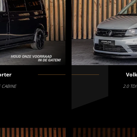
rter
Vol
E CABINE
2.0 TD