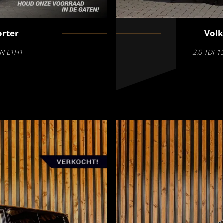
rter
Vol
EN L1H1
2.0 TDI 