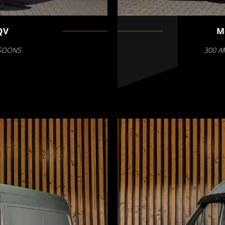
QV
M
RSOONS
300 A