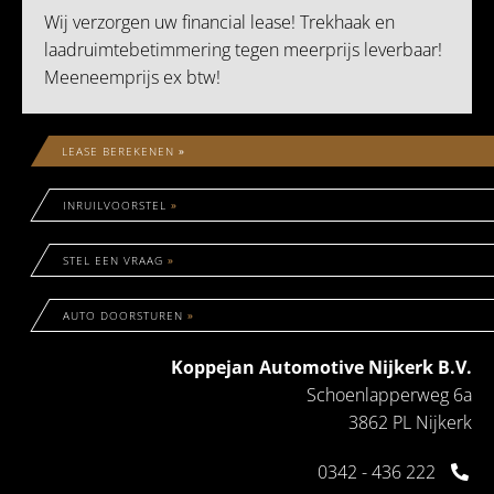
Wij verzorgen uw financial lease! Trekhaak en
laadruimtebetimmering tegen meerprijs leverbaar!
Meeneemprijs ex btw!
LEASE BEREKENEN
»
INRUILVOORSTEL
»
STEL EEN VRAAG
»
AUTO DOORSTUREN
»
Koppejan Automotive Nijkerk B.V.
Schoenlapperweg 6a
3862 PL Nijkerk
0342 - 436 222