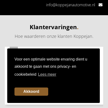
info@koppejanautomotive.nl
Klantervaringen
.
Hoe waarderen onze klanten Koppejan
.
24
JUL
Fijn bedrijf om zaken mee te doen
Voor een optimale website ervaring dient u
Mooie showroom, prettig zaken doen!
akkoord te gaan met ons privacy- en
cookiebeleid
Lees meer
Akkoord
Mark uit Capelle aan den IJssel