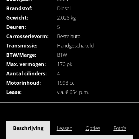
Brandstof:
Diesel
Gewicht:
2.028 kg
Deuren:
5
Carrosserievorm:
Bestelauto
Transmissie:
Handgeschakeld
BTW/Marge:
BTW
Max. vermogen:
170 pk
Aantal cilinders:
4
Motorinhoud:
1998 cc
Lease:
v.a. € 654 p.m.
Beschrijving
Leasen
Opties
Foto's