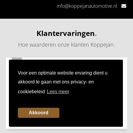
info@koppejanautomotive.nl
Klantervaringen
.
Hoe waarderen onze klanten Koppejan
.
24
JUL
Fijn bedrijf om zaken mee te doen
Voor een optimale website ervaring dient u
Mooie showroom, prettig zaken doen!
akkoord te gaan met ons privacy- en
cookiebeleid
Lees meer
Akkoord
Mark uit Capelle aan den IJssel