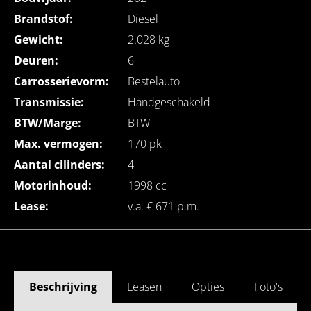
Brandstof:
Diesel
Gewicht:
2.028 kg
Deuren:
6
Carrosserievorm:
Bestelauto
Transmissie:
Handgeschakeld
BTW/Marge:
BTW
Max. vermogen:
170 pk
Aantal cilinders:
4
Motorinhoud:
1998 cc
Lease:
v.a. € 671 p.m.
Beschrijving
Leasen
Opties
Foto's