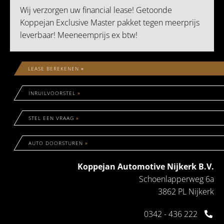
Wij verzorgen uw financial lease! Getoonde
Koppejan Exclusive Master pakket tegen meerprijs
leverbaar! Meeneemprijs ex btw!
LEASE BEREKENEN
»
INRUILVOORSTEL
»
STEL EEN VRAAG
»
AUTO DOORSTUREN
»
Koppejan Automotive Nijkerk B.V.
Schoenlapperweg 6a
3862 PL Nijkerk
0342 - 436 222