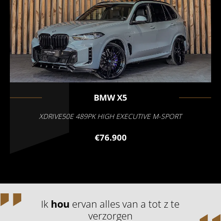
BMW
X5
XDRIVE50E 489PK HIGH EXECUTIVE M-SPORT
€76.900
Ik
hou
ervan alles van a tot z te
verzorgen