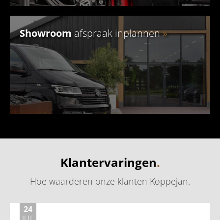
Showroom
afspraak inplannen
»
Klantervaringen
.
Hoe waarderen onze klanten Koppejan
.
24
JUL