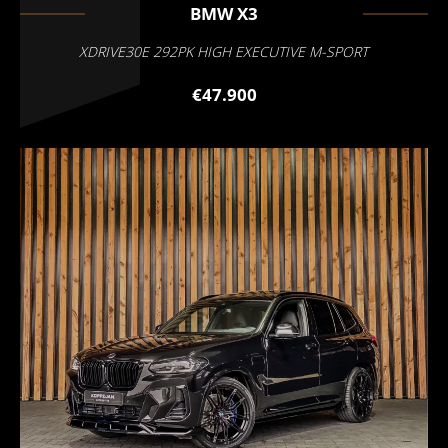
BMW
X3
XDRIVE30E 292PK HIGH EXECUTIVE M-SPORT
€47.900