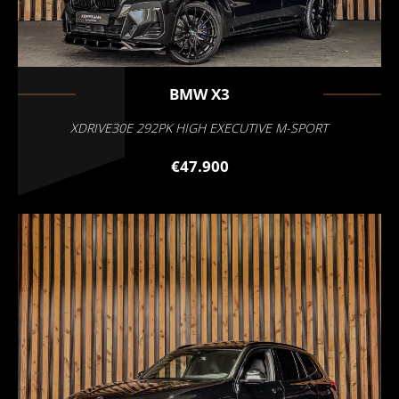
BMW
X3
XDRIVE30E 292PK HIGH EXECUTIVE M-SPORT
€47.900