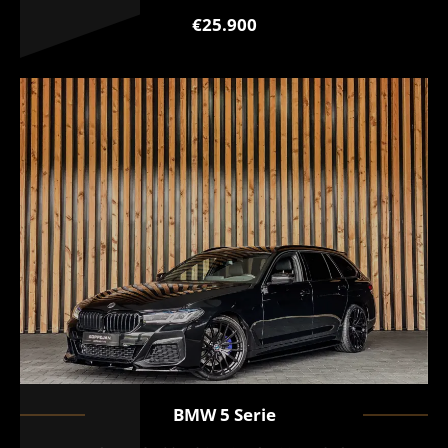
€25.900
BMW
5 Serie