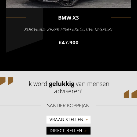
BMW
X3
XDRIVE30E 292PK HIGH EXECUTIVE M-SPORT
€47.900
Ik word
gelukkig
van mensen
adviseren!
SANDER KOPPEJAN
»
VRAAG STELLEN
»
DIRECT BELLEN