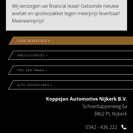
Wij verzorgen uw financial lease! Getoonde nieuwe
wielset en spoilerpakket tegen meerprijs leverbaar!
Meeneemprijs!
LEASE BEREKENEN
»
INRUILVOORSTEL
»
STEL EEN VRAAG
»
AUTO DOORSTUREN
»
Koppejan Automotive Nijkerk B.V.
Schoenlapperweg 6a
3862 PL Nijkerk
0342 - 436 222