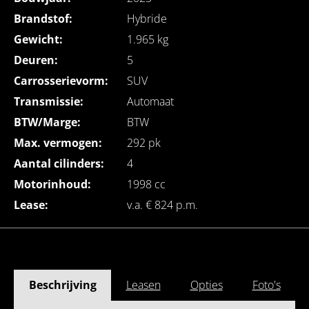
Brandstof:
Hybride
Gewicht:
1.965 kg
Deuren:
5
Carrosserievorm:
SUV
Transmissie:
Automaat
BTW/Marge:
BTW
Max. vermogen:
292 pk
Aantal cilinders:
4
Motorinhoud:
1998 cc
Lease:
v.a. € 824 p.m.
Beschrijving
Leasen
Opties
Foto's