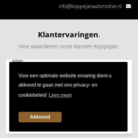
info@koppejanautomotive.nl
Klantervaringen
.
Hoe waarderen onze klanten Koppejan
.
24
JUL
Fijn bedrijf om zaken mee te doen
Voor een optimale website ervaring dient u
Mooie showroom, prettig zaken doen!
akkoord te gaan met ons privacy- en
cookiebeleid
Lees meer
Akkoord
Mark uit Capelle aan den IJssel