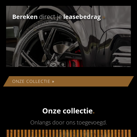
Bereken
direct je
leasebedrag
»
ONZE COLLECTIE
»
Onze collectie
.
Onlangs door ons toegevoegd
.