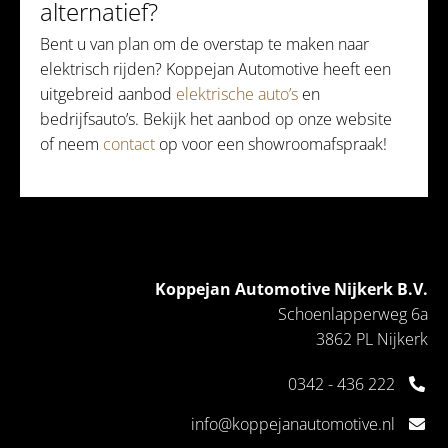
alternatief?
Bent u van plan om de overstap te maken naar
elektrisch rijden? Koppejan Automotive heeft een
uitgebreid aanbod
elektrische auto’s
en
bedrijfsauto’s. Bekijk het aanbod op onze website
of neem
contact
op voor een showroomafspraak!
Koppejan Automotive Nijkerk B.V.
Schoenlapperweg 6a
3862 PL Nijkerk
0342 - 436 222
info@koppejanautomotive.nl