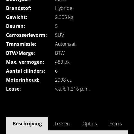
Brandstof:
Hybride
Gewicht:
2.395 kg
Deuren:
5
Carrosserievorm:
SUV
Transmissie:
Automaat
BTW/Marge:
BTW
Max. vermogen:
489 pk
Aantal cilinders:
6
Motorinhoud:
2998 cc
Lease:
v.a. € 1.316 p.m.
Beschrijving
Leasen
Opties
Foto's