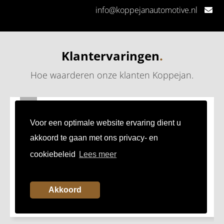
info@koppejanautomotive.nl
Klantervaringen
.
Hoe waarderen onze klanten Koppejan
.
24
JUL
Fijn bedrijf om zaken mee te doen
Voor een optimale website ervaring dient u
Mooie showroom, prettig zaken doen!
akkoord te gaan met ons privacy- en
cookiebeleid
Lees meer
Akkoord
Mark uit Capelle aan den IJssel