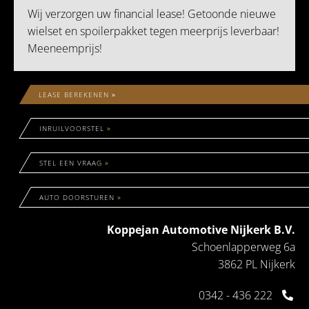
Wij verzorgen uw financial lease! Getoonde nieuwe
wielset en spoilerpakket tegen meerprijs leverbaar!
Meeneemprijs!
LEASE BEREKENEN
»
INRUILVOORSTEL
»
STEL EEN VRAAG
»
AUTO DOORSTUREN
»
Koppejan Automotive Nijkerk B.V.
Schoenlapperweg 6a
3862 PL Nijkerk
0342 - 436 222