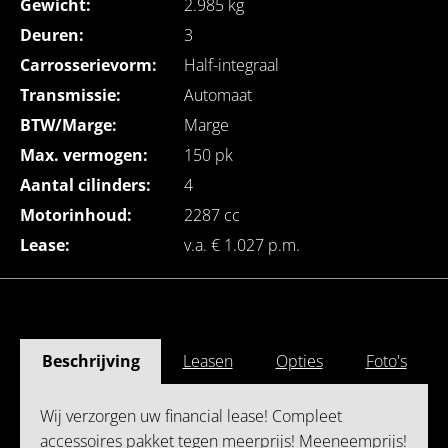
Gewicht:
2.985 kg
Deuren:
3
Carrosserievorm:
Half-integraal
Transmissie:
Automaat
BTW/Marge:
Marge
Max. vermogen:
150 pk
Aantal cilinders:
4
Motorinhoud:
2287 cc
Lease:
v.a. € 1.027 p.m.
Beschrijving
Leasen
Opties
Foto's
Wij verzorgen uw financial lease! Compleet
accessoires pakket tegen meerprijs! Meeneemprijs!