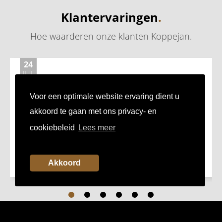
Klantervaringen
.
Hoe waarderen onze klanten Koppejan
.
24
JUL
Fijn bedrijf om zaken mee te doen
Mooie showroom, prettig zaken doen!
Voor een optimale website ervaring dient u
akkoord te gaan met ons privacy- en
cookiebeleid
Lees meer
Mark uit Capelle aan den IJssel
Akkoord